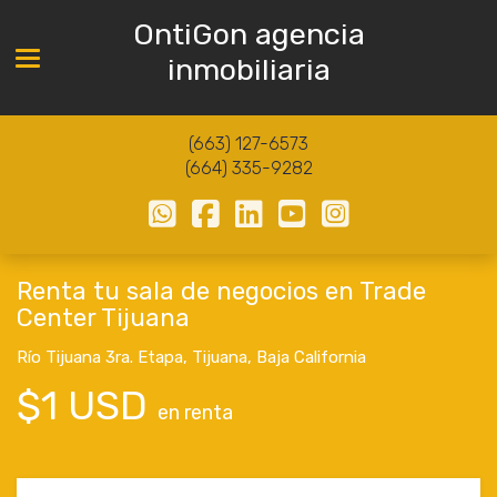
OntiGon agencia
Toggle navigation
inmobiliaria
(663) 127-6573
(664) 335-9282
Renta tu sala de negocios en Trade
Center Tijuana
Río Tijuana 3ra. Etapa
,
Tijuana
,
Baja California
$1 USD
en renta