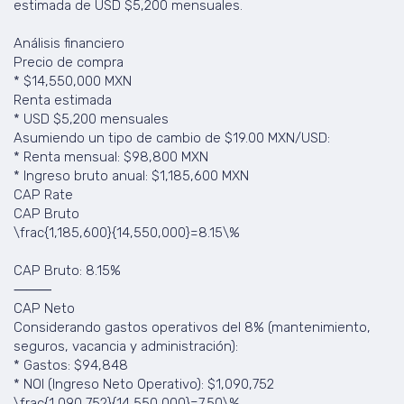
estimada de USD $5,200 mensuales.
Análisis financiero
Precio de compra
* $14,550,000 MXN
Renta estimada
* USD $5,200 mensuales
Asumiendo un tipo de cambio de $19.00 MXN/USD:
* Renta mensual: $98,800 MXN
* Ingreso bruto anual: $1,185,600 MXN
CAP Rate
CAP Bruto
\frac{1,185,600}{14,550,000}=8.15\%
CAP Bruto: 8.15%
⸻
CAP Neto
Considerando gastos operativos del 8% (mantenimiento,
seguros, vacancia y administración):
* Gastos: $94,848
* NOI (Ingreso Neto Operativo): $1,090,752
\frac{1,090,752}{14,550,000}=7.50\%