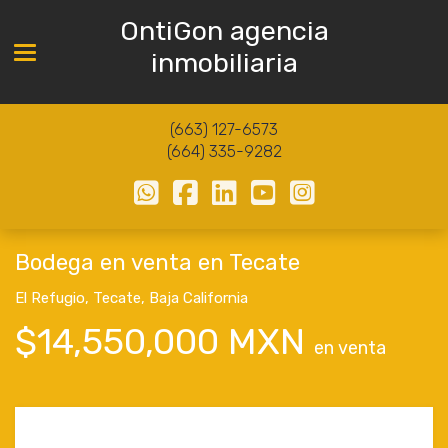
OntiGon agencia
Toggle navigation
inmobiliaria
(663) 127-6573
(664) 335-9282
Bodega en venta en Tecate
El Refugio
,
Tecate
,
Baja California
$14,550,000 MXN
en venta