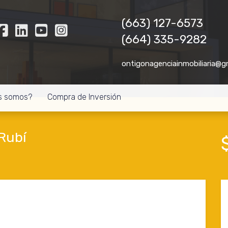
(663) 127-6573
(664) 335-9282
ontigonagenciainmobiliaria@g
s somos?
Compra de Inversión
Rubí