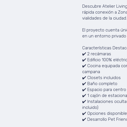
Descubre Atelier Living
rápida conexión a Zona
vialidades de la ciudad.
El proyecto cuenta ún
en un entorno privado
Características Destac
✔️ 2 recámaras
✔️ Edificio 100% eléctri
✔️ Cocina equipada con
campana
✔️ Closets incluidos
✔️ Baño completo
✔️ Espacio para centro
✔️ 1 cajón de estacion
✔️ Instalaciones ocult
incluido)
✔️ Opciones disponible
✔️ Desarrollo Pet Frien