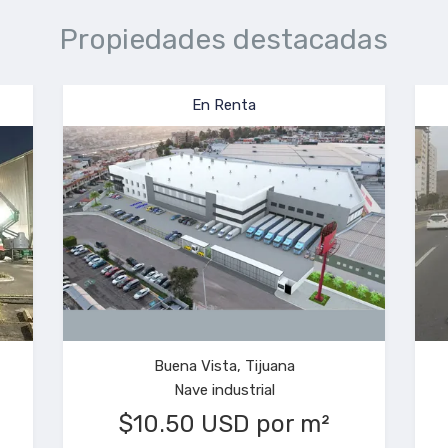
Propiedades destacadas
En Venta
Murua Poniente, Tijuana
Sanch
Terreno
$320 USD por m²
$