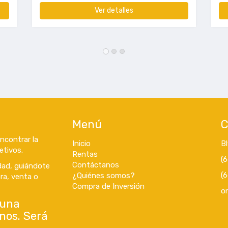
Ver detalles
Menú
C
contrar la
Inicio
B
etivos.
Rentas
(
Contáctanos
idad, guiándote
(
¿Quiénes somos?
ra, venta o
Compra de Inversión
o
guna
nos. Será