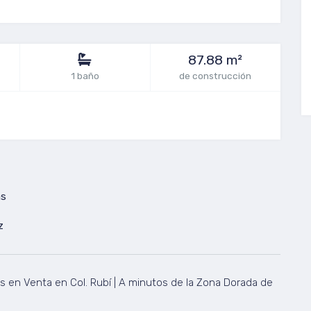
87.88 m²
1 baño
de construcción
as
z
en Venta en Col. Rubí | A minutos de la Zona Dorada de