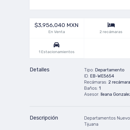
$3,956,040 MXN
En Venta
2 recámaras
1 Estacionamientos
Detalles
Tipo:
Departamento
ID:
EB-WE5654
Recámaras:
2 recámar
Baños:
1
Asesor:
Ileana Gonzale
Descripción
Departamentos Nuevos 
Tijuana