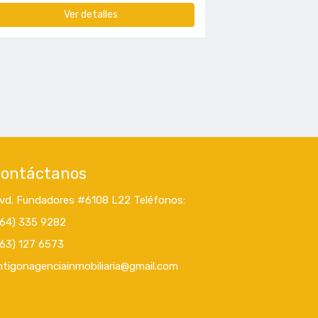
Ver detalles
Ver detalles
ontáctanos
lvd. Fundadores #6108 L22 Teléfonos:
664) 335 9282
663) 127 6573
ntigonagenciainmobiliaria@gmail.com