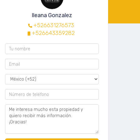
Ileana Gonzalez
+526631276573
+526643359282