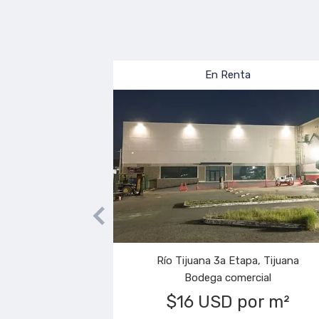
En Venta
Popotla, Playas de Rosarito
Terreno
 m²
$170 USD por m²