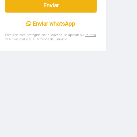
Enviar WhatsApp
Este sitio está protegido por hCaptcha, se aplican su
Política
de Privacidad
y sus
Términos del Servicio
.