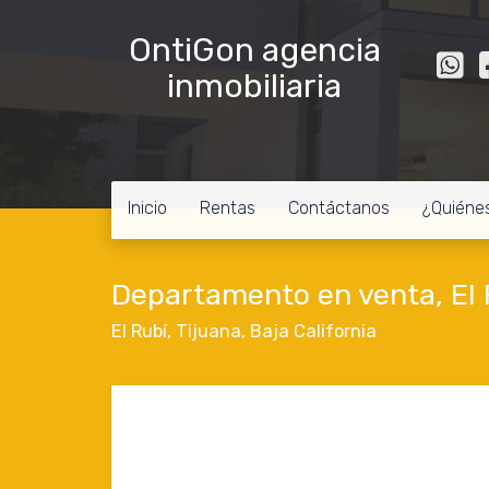
OntiGon agencia
inmobiliaria
Inicio
Rentas
Contáctanos
¿Quiéne
Departamento en venta, El 
El Rubí
,
Tijuana
,
Baja California