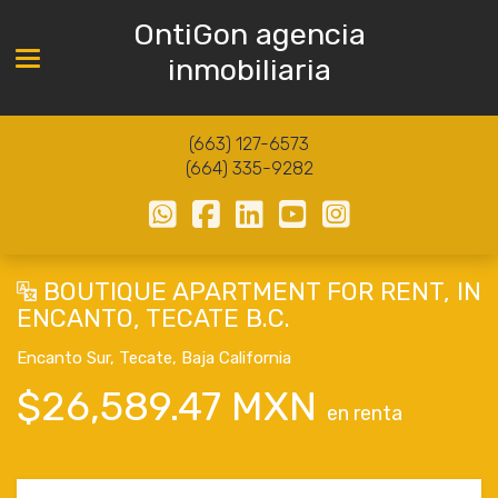
OntiGon agencia
Toggle navigation
inmobiliaria
(663) 127-6573
(664) 335-9282
BOUTIQUE APARTMENT FOR RENT, IN
ENCANTO, TECATE B.C.
Encanto Sur
,
Tecate
,
Baja California
$26,589.47 MXN
en renta